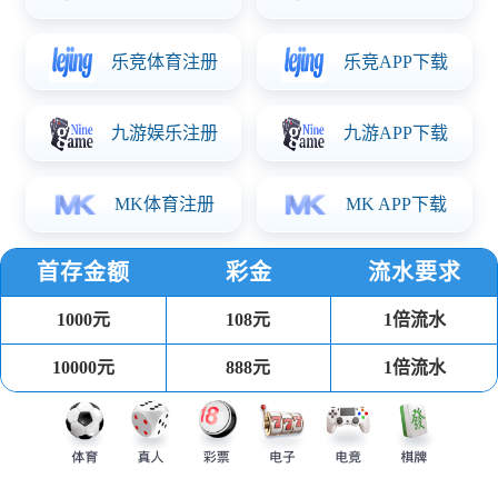
斯坦利杯G1：飓风12胜1负唯
一裂痕，金骑士今晚能否再度
撕开？
2026-06-03 14:00
58 次阅读
首页
/
体育热讯
斯坦利杯季后赛首轮G1即将打响，一场充满火药味的
对决在卡罗莱纳飓风与维加斯金骑士之间展开。飓风
队以常规赛12胜1负的傲人战绩稳坐分区头把交椅，
但细察其战绩表，唯一一场失利恰好来自金骑士。今
晚，双方在冰上重逢，这一裂痕是否会被再次撕开，
成为球迷和分析师热议的焦点。