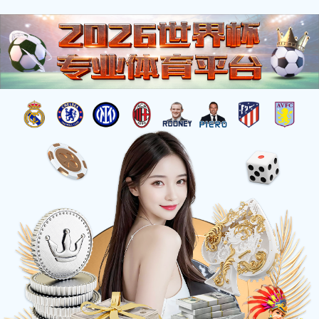
立即注册
MILAN.COM下载
带您畅享全
球体育盛事
专业平台，数据精准，
高清直播
覆盖热门体育项
目。
聚焦足球、篮球、电竞等赛事，
每日内容实时更
新
。
极速访问
下载APP