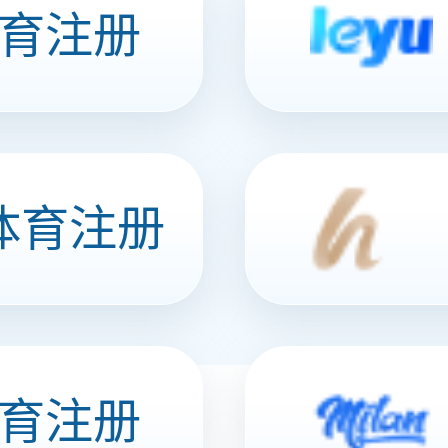
目
稳
服