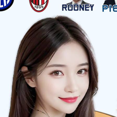
主场惜败！情义宿迁，输赢永相随
2026-05-24 14:00
59 次阅读
首页
/
体育热讯
点战中，宿迁队坐镇主场迎战劲敌，虽在全场球迷的呐喊助威声
。这场失利虽让主队错失宝贵积分，但整场比赛所展现出的拼搏精
赛后更值得回味的篇章。
败，但过程亮点不少