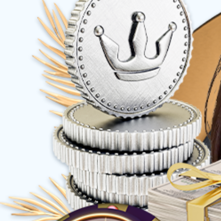
比赛开场后，宿迁队迅
出精妙直塞，前锋李
定位球配合连入两球
受主场惜败的结果。
躁，这也成为本场失
二、“情义宿
尽管比分不如人意，
后，球员们集体绕场向
宿迁’精神让我们永远
队与球迷之间的双向奔
境中的坚守，并承诺
三、输赢皆