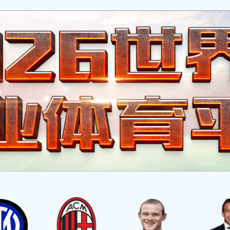
App
关于我们
体育热讯
畅享全球体育盛
门体育项目。
容实时更新
。