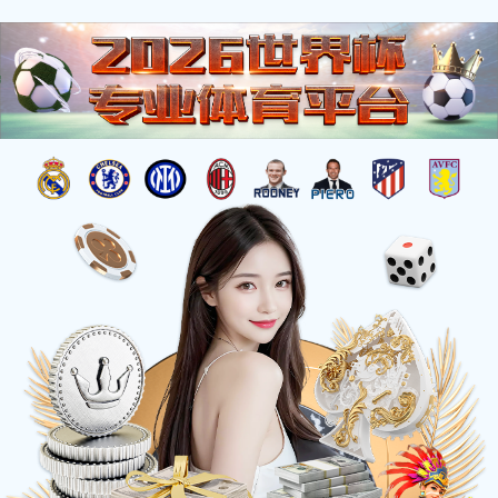
立即注册
MILAN.COM下载
带您畅享全
球体育盛事
专业平台，数据精准，
高清直播
覆盖热门体育项
目。
聚焦足球、篮球、电竞等赛事，
每日内容实时更
新
。
极速访问
下载APP